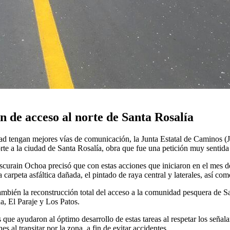
n de acceso al norte de Santa Rosalía
idad tengan mejores vías de comunicación, la Junta Estatal de Caminos (
rte a la ciudad de Santa Rosalía, obra que fue una petición muy sentida
 Lascurain Ochoa precisó que con estas acciones que iniciaron en el mes 
 carpeta asfáltica dañada, el pintado de raya central y laterales, así co
también la reconstrucción total del acceso a la comunidad pesquera de 
a, El Paraje y Los Patos.
que ayudaron al óptimo desarrollo de estas tareas al respetar los señal
 al transitar por la zona, a fin de evitar accidentes.