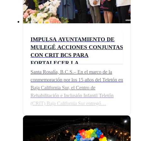
IMPULSA AYUNTAMIENTO DE
MULEGÉ ACCIONES CONJUNTAS
CON CRIT BCS PARA
FORTALECER LA
REHABILITACIÓN INFANTIL
Santa Rosalía, B.C.S.– En el marco de la
conmemoración por los 15 años del Teletón en
Baja California Sur, el Centro de
Rehabilitación e Inclusión Infantil Teletón
(CRIT) Baja California Sur entregó…