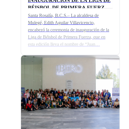
INAUGURACIÓN DE LA LIGA DE
BÉISBOL DE PRIMERA FUERZA
EN MULEGÉ
Santa Rosalía, B.C.S.– La alcaldesa de
Mulegé, Edith Aguilar Villavicencio,
encabezó la ceremonia de inauguración de la
Liga de Béisbol de Primera Fuerza, que en
esta edición lleva el nombre de “Juan…