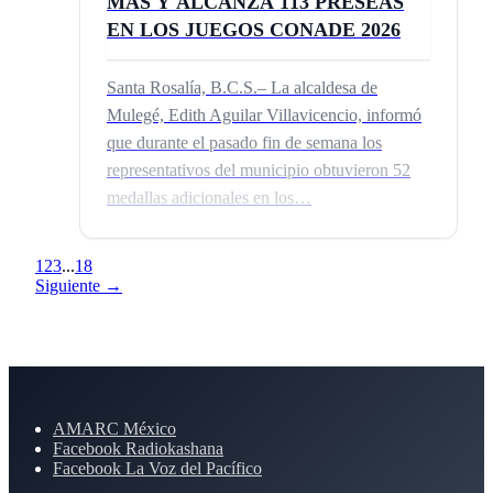
MÁS Y ALCANZA 113 PRESEAS
EN LOS JUEGOS CONADE 2026
Santa Rosalía, B.C.S.– La alcaldesa de
Mulegé, Edith Aguilar Villavicencio, informó
que durante el pasado fin de semana los
representativos del municipio obtuvieron 52
medallas adicionales en los…
1
2
3
...
18
Siguiente →
AMARC México
Facebook Radiokashana
Facebook La Voz del Pacífico